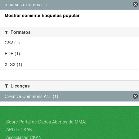
recursos externos (1)
Mostrar somente Etiquetas popular
Formatos
CSV (1)
PDF (1)
XLSX (1)
Licenças
Creative Commons At... (1)
Sobre Portal de Dados Abertos do MMA:
API do CKAN
Associação CKAN