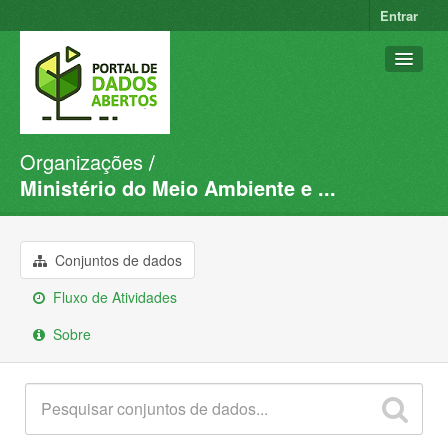
Entrar
Organizações
Conjuntos de dados
Ministério do Meio Ambiente e ...
Organizações
Grupos
Conjuntos de dados
Sobre
Fluxo de Atividades
Sobre