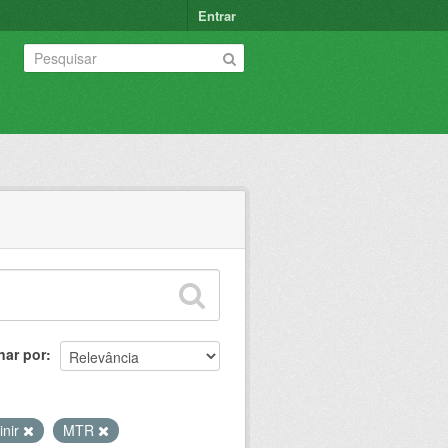
Entrar
nar por
inir
MTR