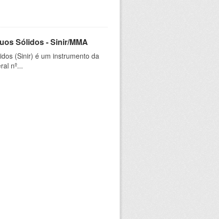
uos Sólidos - Sinir/MMA
dos (Sinir) é um instrumento da
al nº...