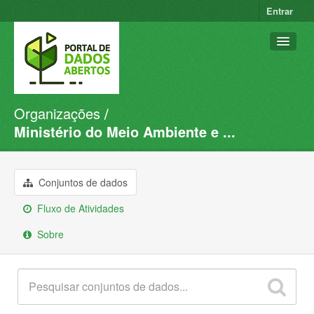
Entrar
Organizações
Conjuntos de dados
Ministério do Meio Ambiente e ...
Organizações
Grupos
Conjuntos de dados
Sobre
Fluxo de Atividades
Sobre