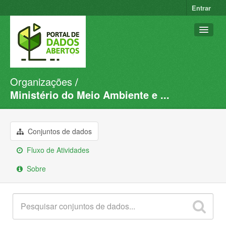
Entrar
Organizações
Conjuntos de dados
Ministério do Meio Ambiente e ...
Organizações
Grupos
Conjuntos de dados
Sobre
Fluxo de Atividades
Sobre