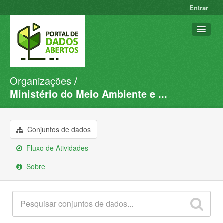
Entrar
Organizações
Conjuntos de dados
Ministério do Meio Ambiente e ...
Organizações
Grupos
Conjuntos de dados
Sobre
Fluxo de Atividades
Sobre