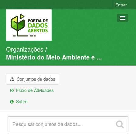
Entrar
Organizações
Conjuntos de dados
Ministério do Meio Ambiente e ...
Organizações
Grupos
Conjuntos de dados
Sobre
Fluxo de Atividades
Sobre