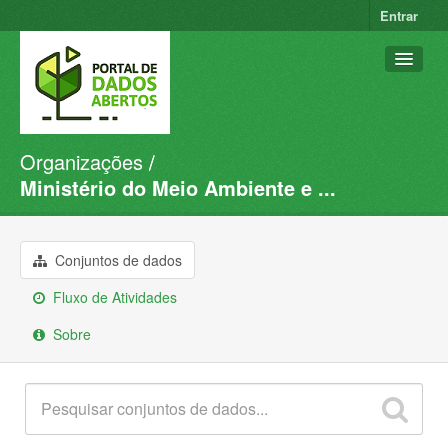
Entrar
Organizações
Conjuntos de dados
Ministério do Meio Ambiente e ...
Organizações
Grupos
Conjuntos de dados
Sobre
Fluxo de Atividades
Sobre