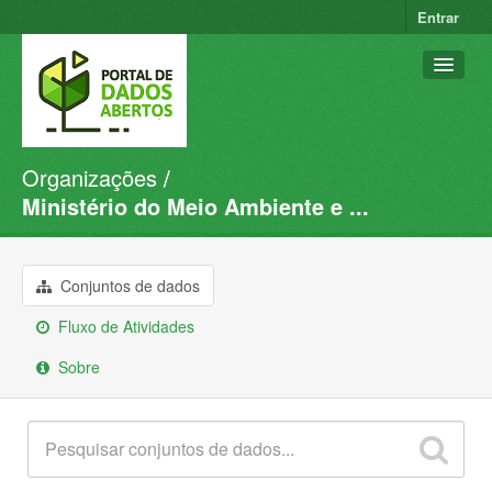
Entrar
Organizações
Conjuntos de dados
Ministério do Meio Ambiente e ...
Organizações
Grupos
Conjuntos de dados
Sobre
Fluxo de Atividades
Sobre