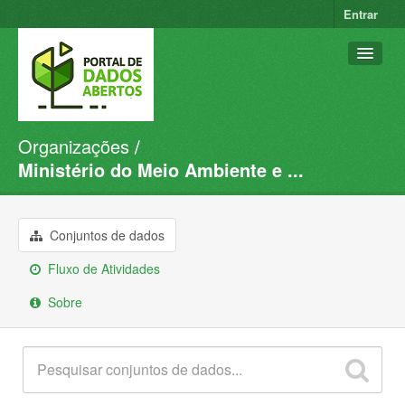
Entrar
Organizações
Conjuntos de dados
Ministério do Meio Ambiente e ...
Organizações
Grupos
Conjuntos de dados
Sobre
Fluxo de Atividades
Sobre