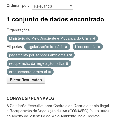
Ordenar por
1 conjunto de dados encontrado
Organizações:
Ministério do Meio Ambiente e Mudança do Clima
Etiquetas:
regularização fundária
bioeconomia
pagamento por serviços ambientais
recuperação da vegetação nativa
ordenamento territorial
Filtrar Resultados
CONAVEG / PLANAVEG
A Comissão-Executiva para Controle do Desmatamento Ilegal
e Recuperação da Vegetação Nativa (CONAVEG) foi instituída
no âmbito do Ministério do Meio Ambiente, pelo Decreto...