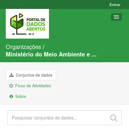
Entrar
Organizações
Conjuntos de dados
Ministério do Meio Ambiente e ...
Organizações
Grupos
Conjuntos de dados
Sobre
Fluxo de Atividades
Sobre