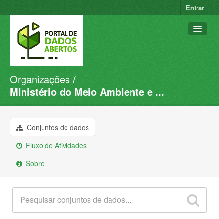
Entrar
Organizações
Conjuntos de dados
Ministério do Meio Ambiente e ...
Organizações
Grupos
Conjuntos de dados
Sobre
Fluxo de Atividades
Sobre