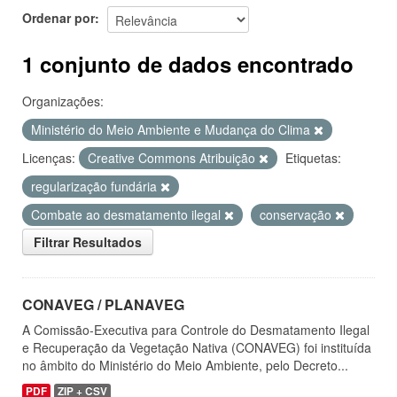
Ordenar por
1 conjunto de dados encontrado
Organizações:
Ministério do Meio Ambiente e Mudança do Clima
Licenças:
Creative Commons Atribuição
Etiquetas:
regularização fundária
Combate ao desmatamento ilegal
conservação
Filtrar Resultados
CONAVEG / PLANAVEG
A Comissão-Executiva para Controle do Desmatamento Ilegal
e Recuperação da Vegetação Nativa (CONAVEG) foi instituída
no âmbito do Ministério do Meio Ambiente, pelo Decreto...
PDF
ZIP + CSV