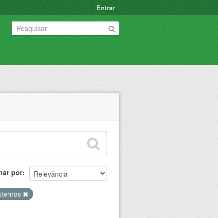
Entrar
nar por
xternos