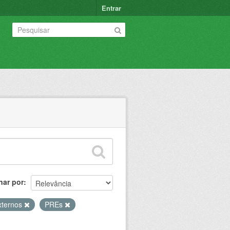
Entrar
nar por
xternos
PREs