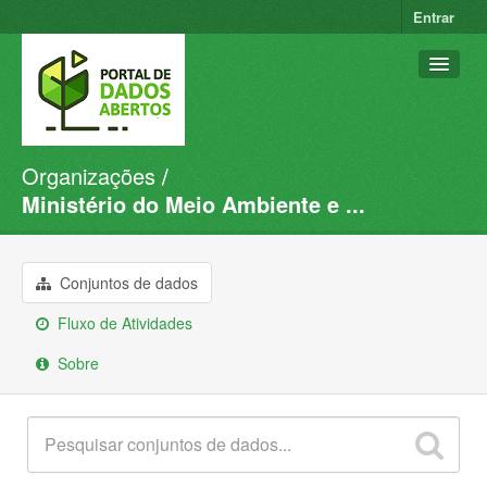
Entrar
Organizações
Conjuntos de dados
Ministério do Meio Ambiente e ...
Organizações
Grupos
Conjuntos de dados
Sobre
Fluxo de Atividades
Sobre