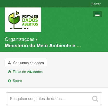
Entrar
Organizações
Conjuntos de dados
Ministério do Meio Ambiente e ...
Organizações
Grupos
Conjuntos de dados
Sobre
Fluxo de Atividades
Sobre