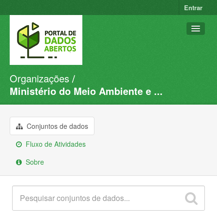
Entrar
Organizações
Conjuntos de dados
Ministério do Meio Ambiente e ...
Organizações
Grupos
Conjuntos de dados
Sobre
Fluxo de Atividades
Sobre