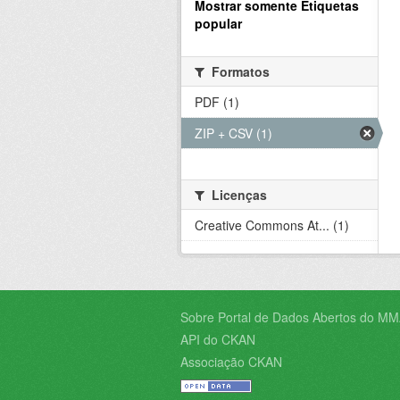
Mostrar somente Etiquetas
popular
Formatos
PDF (1)
ZIP + CSV (1)
Licenças
Creative Commons At... (1)
Sobre Portal de Dados Abertos do MM
API do CKAN
Associação CKAN