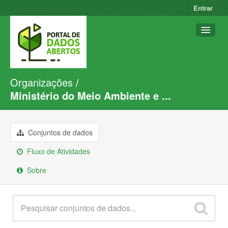
Entrar
Organizações
Conjuntos de dados
Ministério do Meio Ambiente e ...
Organizações
Grupos
Conjuntos de dados
Sobre
Fluxo de Atividades
Sobre