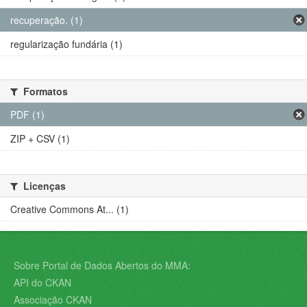
recuperação. (1)
regularização fundária (1)
Formatos
PDF (1)
ZIP + CSV (1)
Licenças
Creative Commons At... (1)
Sobre Portal de Dados Abertos do MMA:
API do CKAN
Associação CKAN