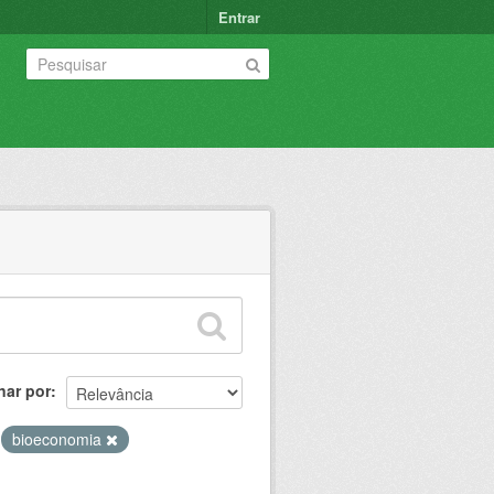
Entrar
nar por
bioeconomia