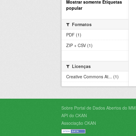
Mostrar somente Etiquetas
popular
Formatos
PDF (1)
ZIP + CSV (1)
Licenças
Creative Commons At... (1)
Sobre Portal de Dados Abertos do MM
API do CKAN
Associação CKAN