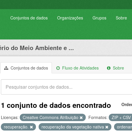
Conjuntos de dados
Organizações
Grupos
Sobre
ério do Meio Ambiente e ...
Conjuntos de dados
Fluxo de Atividades
Sobre
1 conjunto de dados encontrado
Orde
Licenças:
Creative Commons Atribuição
Formatos:
ZIP + CSV
recuperação.
recuperação da vegetação nativa
ordenam