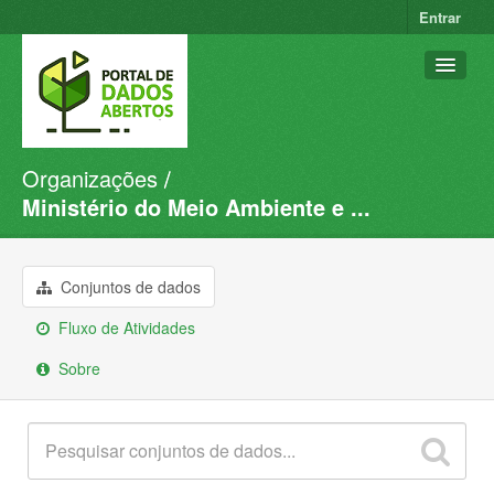
Entrar
Organizações
Conjuntos de dados
Ministério do Meio Ambiente e ...
Organizações
Grupos
Conjuntos de dados
Sobre
Fluxo de Atividades
Sobre