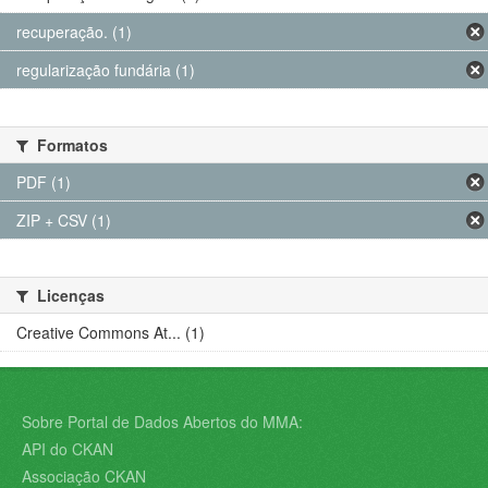
recuperação. (1)
regularização fundária (1)
Formatos
PDF (1)
ZIP + CSV (1)
Licenças
Creative Commons At... (1)
Sobre Portal de Dados Abertos do MMA:
API do CKAN
Associação CKAN