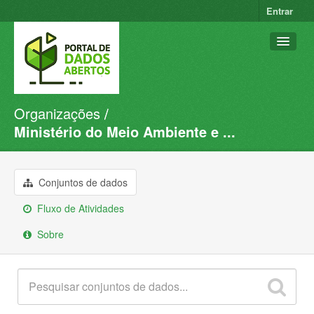
Entrar
Organizações
Conjuntos de dados
Ministério do Meio Ambiente e ...
Organizações
Grupos
Conjuntos de dados
Sobre
Fluxo de Atividades
Sobre