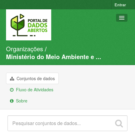
Entrar
Organizações
Conjuntos de dados
Ministério do Meio Ambiente e ...
Organizações
Grupos
Conjuntos de dados
Sobre
Fluxo de Atividades
Sobre