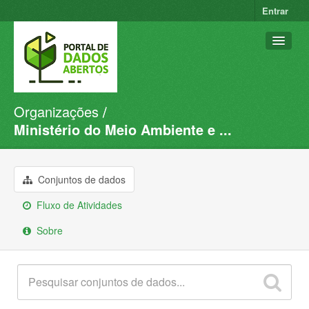
Entrar
Organizações
Conjuntos de dados
Ministério do Meio Ambiente e ...
Organizações
Grupos
Conjuntos de dados
Sobre
Fluxo de Atividades
Sobre