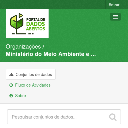
Entrar
Organizações
Conjuntos de dados
Ministério do Meio Ambiente e ...
Organizações
Grupos
Conjuntos de dados
Sobre
Fluxo de Atividades
Sobre