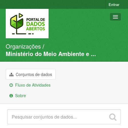
Entrar
Organizações
Conjuntos de dados
Ministério do Meio Ambiente e ...
Organizações
Grupos
Conjuntos de dados
Sobre
Fluxo de Atividades
Sobre