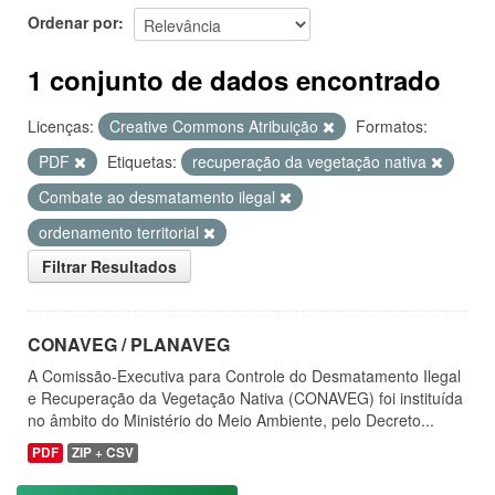
Ordenar por
1 conjunto de dados encontrado
Licenças:
Creative Commons Atribuição
Formatos:
PDF
Etiquetas:
recuperação da vegetação nativa
Combate ao desmatamento ilegal
ordenamento territorial
Filtrar Resultados
CONAVEG / PLANAVEG
A Comissão-Executiva para Controle do Desmatamento Ilegal
e Recuperação da Vegetação Nativa (CONAVEG) foi instituída
no âmbito do Ministério do Meio Ambiente, pelo Decreto...
PDF
ZIP + CSV