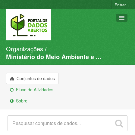
Entrar
Organizações
Conjuntos de dados
Ministério do Meio Ambiente e ...
Organizações
Grupos
Conjuntos de dados
Sobre
Fluxo de Atividades
Sobre