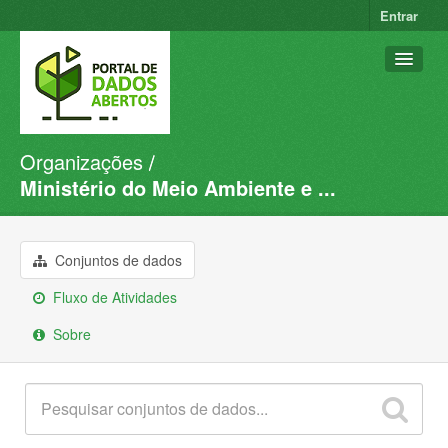
Entrar
Organizações
Conjuntos de dados
Ministério do Meio Ambiente e ...
Organizações
Grupos
Conjuntos de dados
Sobre
Fluxo de Atividades
Sobre