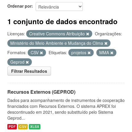
Ordenar por
1 conjunto de dados encontrado
Licenças:
Creative Commons Atribuição
Organizações:
Ministério do Meio Ambiente e Mudança do Clima
Formatos:
CSV
Etiquetas:
projetos
MMA
Geprod
Filtrar Resultados
Recursos Externos (GEPROD)
Dados para acompanhamento de instrumentos de cooperação
financiados com Recursos Externos. O sistema APREX foi
descontinuado em 2021, sendo substituído pelo Sistema
Geprod...
PDF
CSV
XLSX