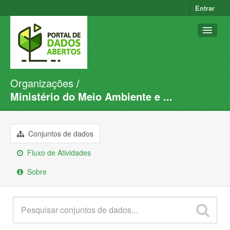
Entrar
Organizações
Conjuntos de dados
Ministério do Meio Ambiente e ...
Organizações
Grupos
Conjuntos de dados
Sobre
Fluxo de Atividades
Sobre