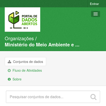
Entrar
Organizações
Conjuntos de dados
Ministério do Meio Ambiente e ...
Organizações
Grupos
Conjuntos de dados
Sobre
Fluxo de Atividades
Sobre