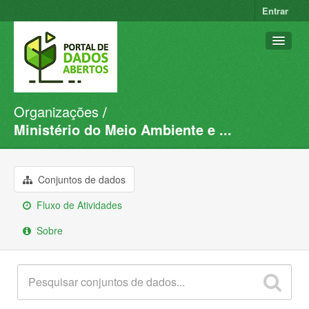
Entrar
Organizações
Conjuntos de dados
Ministério do Meio Ambiente e ...
Organizações
Grupos
Conjuntos de dados
Sobre
Fluxo de Atividades
Sobre