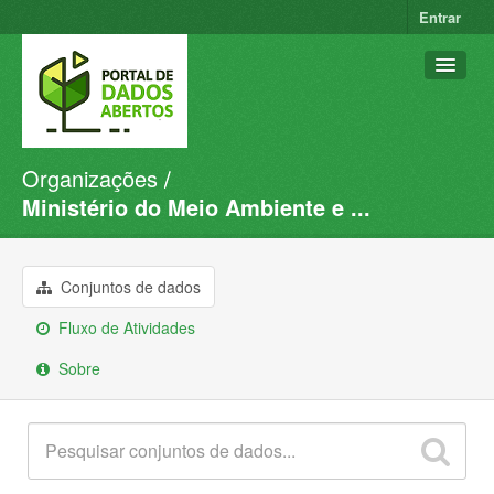
Entrar
Organizações
Conjuntos de dados
Ministério do Meio Ambiente e ...
Organizações
Grupos
Conjuntos de dados
Sobre
Fluxo de Atividades
Sobre