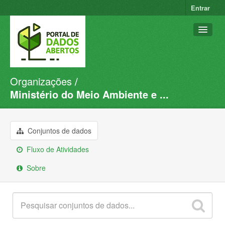
Entrar
Organizações
Conjuntos de dados
Ministério do Meio Ambiente e ...
Organizações
Grupos
Conjuntos de dados
Sobre
Fluxo de Atividades
Sobre