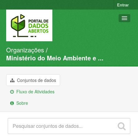
Entrar
Organizações
Conjuntos de dados
Ministério do Meio Ambiente e ...
Organizações
Grupos
Conjuntos de dados
Sobre
Fluxo de Atividades
Sobre