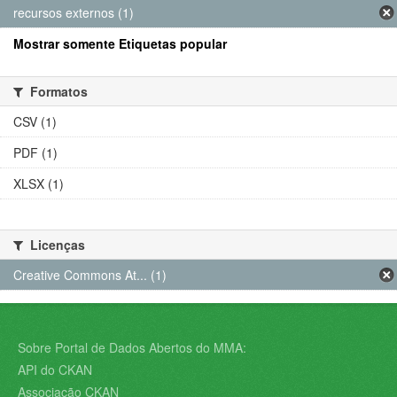
recursos externos (1)
Mostrar somente Etiquetas popular
Formatos
CSV (1)
PDF (1)
XLSX (1)
Licenças
Creative Commons At... (1)
Sobre Portal de Dados Abertos do MMA:
API do CKAN
Associação CKAN