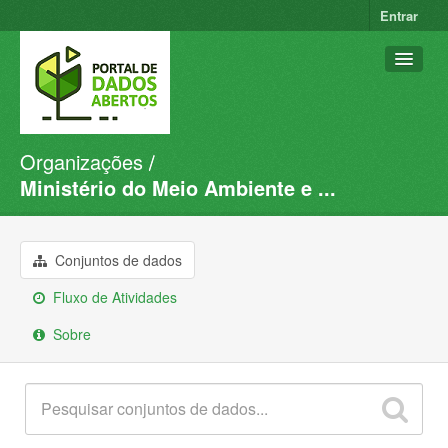
Entrar
Organizações
Conjuntos de dados
Ministério do Meio Ambiente e ...
Organizações
Grupos
Conjuntos de dados
Sobre
Fluxo de Atividades
Sobre