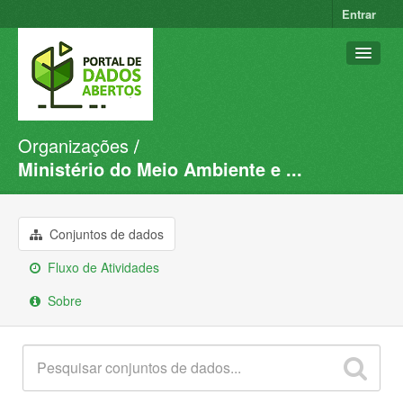
Entrar
Organizações
Conjuntos de dados
Ministério do Meio Ambiente e ...
Organizações
Grupos
Conjuntos de dados
Sobre
Fluxo de Atividades
Sobre