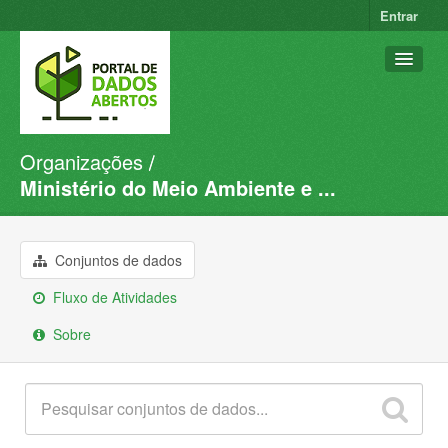
Entrar
Organizações
Conjuntos de dados
Ministério do Meio Ambiente e ...
Organizações
Grupos
Conjuntos de dados
Sobre
Fluxo de Atividades
Sobre