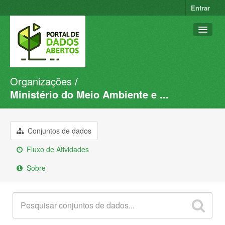
Entrar
Organizações
Conjuntos de dados
Ministério do Meio Ambiente e ...
Organizações
Grupos
Conjuntos de dados
Sobre
Fluxo de Atividades
Sobre