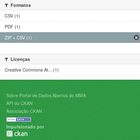
Formatos
CSV (1)
PDF (1)
ZIP + CSV (1)
Licenças
Creative Commons At... (1)
Sobre Portal de Dados Abertos do MMA:
API do CKAN
Associação CKAN
Impulsionado por