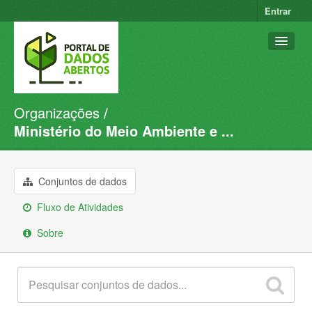
Entrar
Organizações
Conjuntos de dados
Ministério do Meio Ambiente e ...
Organizações
Grupos
Conjuntos de dados
Sobre
Fluxo de Atividades
Sobre