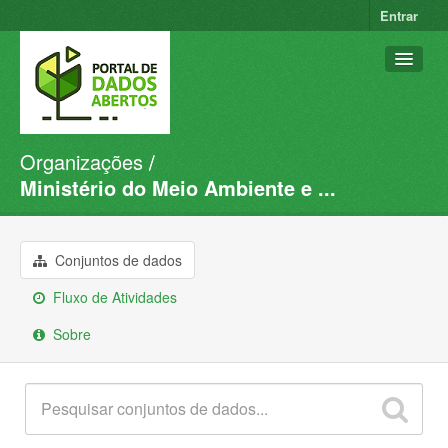
Entrar
Organizações
Conjuntos de dados
Ministério do Meio Ambiente e ...
Organizações
Grupos
Conjuntos de dados
Sobre
Fluxo de Atividades
Sobre