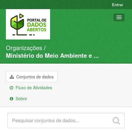
Entrar
Organizações
Conjuntos de dados
Ministério do Meio Ambiente e ...
Organizações
Grupos
Conjuntos de dados
Sobre
Fluxo de Atividades
Sobre