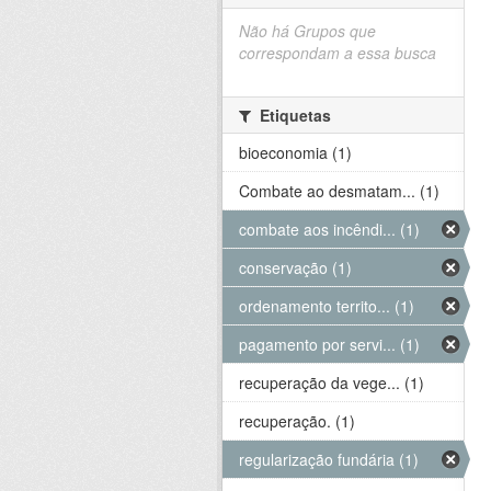
Não há Grupos que
correspondam a essa busca
Etiquetas
bioeconomia (1)
Combate ao desmatam... (1)
combate aos incêndi... (1)
conservação (1)
ordenamento territo... (1)
pagamento por servi... (1)
recuperação da vege... (1)
recuperação. (1)
regularização fundária (1)