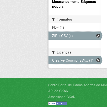
Mostrar somente Etiquetas
popular
Formatos
PDF (1)
ZIP + CSV (1)
Licenças
Creative Commons At... (1)
Sobre Portal de Dados Abertos do MM
API do CKAN
Associação CKAN