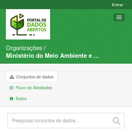
Entrar
Organizações
Conjuntos de dados
Ministério do Meio Ambiente e ...
Organizações
Grupos
Conjuntos de dados
Sobre
Fluxo de Atividades
Sobre