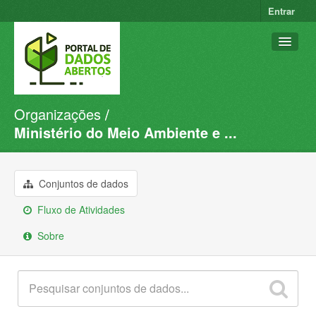
Entrar
Organizações
Conjuntos de dados
Ministério do Meio Ambiente e ...
Organizações
Grupos
Conjuntos de dados
Sobre
Fluxo de Atividades
Sobre