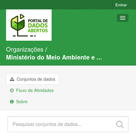
Entrar
Organizações
Conjuntos de dados
Ministério do Meio Ambiente e ...
Organizações
Grupos
Conjuntos de dados
Sobre
Fluxo de Atividades
Sobre