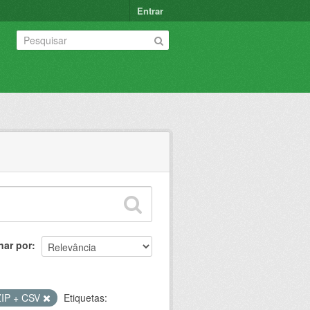
Entrar
nar por
ZIP + CSV
Etiquetas: