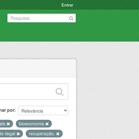
Entrar
nar por
tais
bioeconomia
o ilegal
recuperação.