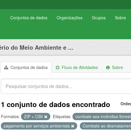
Conjuntos de dados
Organizações
Grupos
Sobre
ério do Meio Ambiente e ...
Conjuntos de dados
Fluxo de Atividades
Sobre
1 conjunto de dados encontrado
Orde
Formatos:
ZIP + CSV
Etiquetas:
combate aos incêndios flores
pagamento por serviços ambientais
Combate ao desmatament