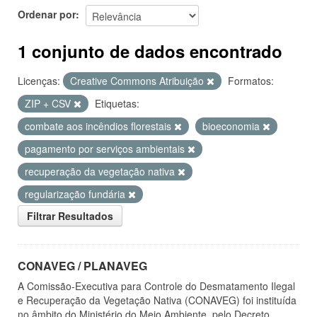
Ordenar por
1 conjunto de dados encontrado
Licenças:
Creative Commons Atribuição
Formatos:
ZIP + CSV
Etiquetas:
combate aos incêndios florestais
bioeconomia
pagamento por serviços ambientais
recuperação da vegetação nativa
regularização fundária
Filtrar Resultados
CONAVEG / PLANAVEG
A Comissão-Executiva para Controle do Desmatamento Ilegal
e Recuperação da Vegetação Nativa (CONAVEG) foi instituída
no âmbito do Ministério do Meio Ambiente, pelo Decreto...