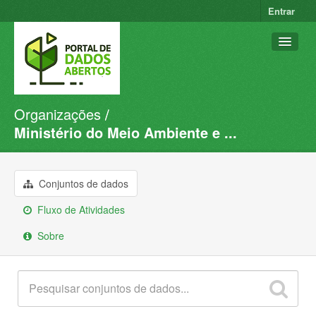
Entrar
Organizações
Conjuntos de dados
Ministério do Meio Ambiente e ...
Organizações
Grupos
Conjuntos de dados
Sobre
Fluxo de Atividades
Sobre