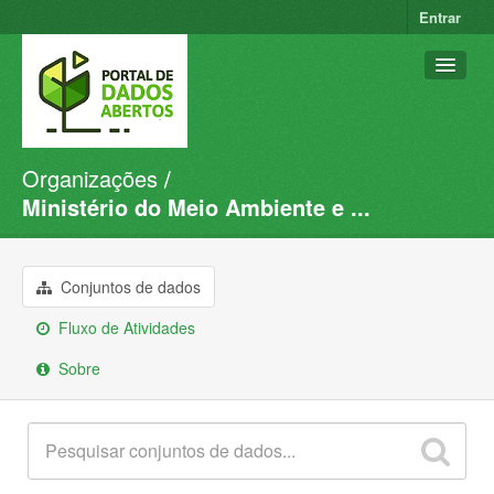
Entrar
Organizações
Conjuntos de dados
Ministério do Meio Ambiente e ...
Organizações
Grupos
Conjuntos de dados
Sobre
Fluxo de Atividades
Sobre