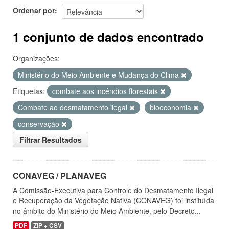
Ordenar por
1 conjunto de dados encontrado
Organizações:
Ministério do Meio Ambiente e Mudança do Clima
Etiquetas:
combate aos incêndios florestais
Combate ao desmatamento ilegal
bioeconomia
conservação
Filtrar Resultados
CONAVEG / PLANAVEG
A Comissão-Executiva para Controle do Desmatamento Ilegal
e Recuperação da Vegetação Nativa (CONAVEG) foi instituída
no âmbito do Ministério do Meio Ambiente, pelo Decreto...
PDF
ZIP + CSV