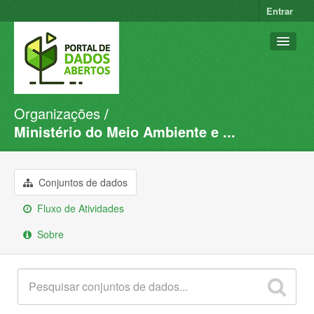
Entrar
Organizações
Conjuntos de dados
Ministério do Meio Ambiente e ...
Organizações
Grupos
Conjuntos de dados
Sobre
Fluxo de Atividades
Sobre