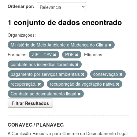
Ordenar por
1 conjunto de dados encontrado
Organizações:
Ministério do Meio Ambiente e Mudança do Clima
Formatos:
ZIP + CSV
PDF
Etiquetas:
combate aos incêndios florestais
pagamento por serviços ambientais
conservação
recuperação.
recuperação da vegetação nativa
Combate ao desmatamento ilegal
Filtrar Resultados
CONAVEG / PLANAVEG
A Comissão-Executiva para Controle do Desmatamento Ilegal